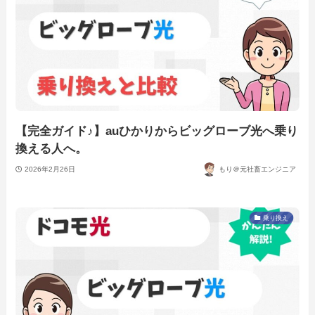
【完全ガイド♪】auひかりからビッグローブ光へ乗り
換える人へ。
2026年2月26日
もり＠元社畜エンジニア
乗り換え