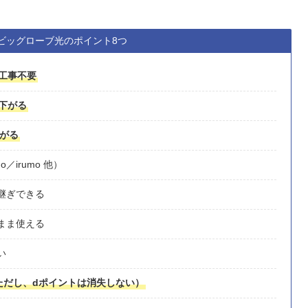
ビッグローブ光のポイント8つ
工事不要
が下がる
下がる
o／irumo 他）
継ぎできる
まま使える
い
ただし、dポイントは消失しない）