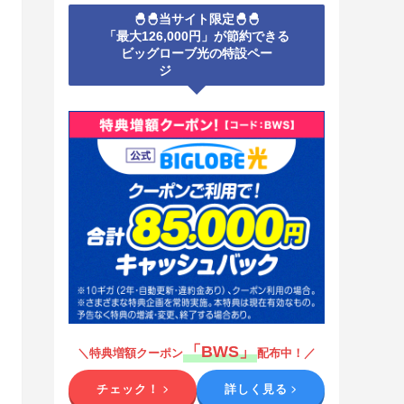
🐣🐣当サイト限定🐣🐣
「最大126,000円」が節約できる
ビッグローブ光の特設ペー
ジ
「BWS」
＼特典増額クーポン
配布中！／
チェック！
詳しく見る