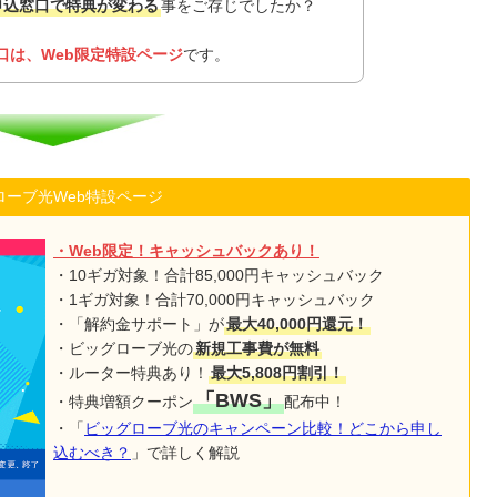
申込窓口で特典が変わる
事をご存じでしたか？
口は、Web限定特設ページ
です。
ローブ光Web特設ページ
・Web限定！キャッシュバックあり！
・10ギガ対象！合計85,000円キャッシュバック
・1ギガ対象！合計70,000円キャッシュバック
・「解約金サポート」が
最大40,000円還元！
・ビッグローブ光の
新規工事費が無料
・ルーター特典あり！
最大5,808円割引！
「BWS」
・特典増額クーポン
配布中！
・「
ビッグローブ光のキャンペーン比較！どこから申し
込むべき？
」で詳しく解説