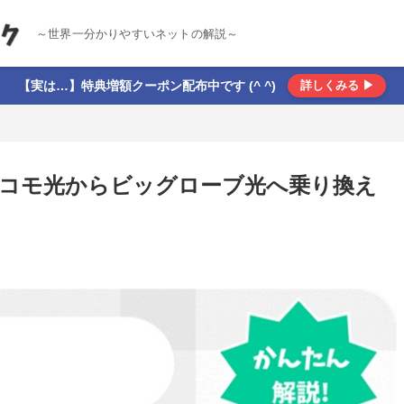
～世界一分かりやすいネットの解説～
【実は…】特典増額クーポン配布中です (^ ^)
詳しくみる ▶
コモ光からビッグローブ光へ乗り換え