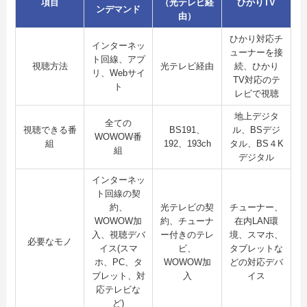
項目
（光テレビ経
ひかりTV
ンデマンド
由）
ひかり対応チ
インターネッ
ューナーを接
ト回線、アプ
視聴方法
光テレビ経由
続、ひかり
リ、Webサイ
TV対応のテ
ト
レビで視聴
地上デジタ
全ての
視聴できる番
BS191、
ル、BSデジ
WOWOW番
組
192、193ch
タル、BS４K
組
デジタル
インターネッ
ト回線の契
約、
光テレビの契
チューナー、
WOWOW加
約、チューナ
在内LAN環
入、視聴デバ
ー付きのテレ
境、スマホ、
必要なモノ
イス(スマ
ビ、
タブレットな
ホ、PC、タ
WOWOW加
どの対応デバ
ブレット、対
入
イス
応テレビな
ど)