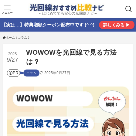
メニュー
～はじめてでも安心の光回線ナビ～
【実は…】特典増額クーポン配布中です (^ ^)
詳しくみる ▶
ホーム
コラム
WOWOWを光回線で見る方法
2025
9/27
は？
PR
2025年9月27日
コラム