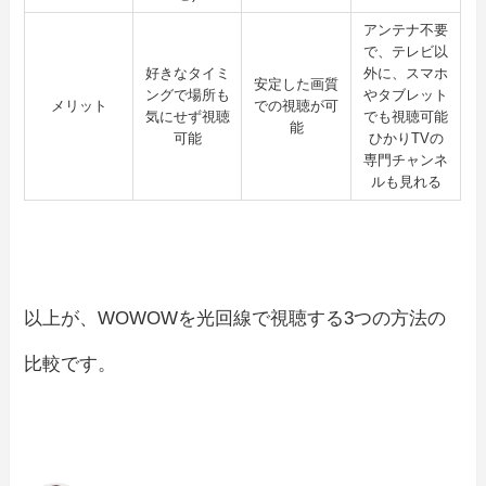
アンテナ不要
で、テレビ以
好きなタイミ
外に、スマホ
安定した画質
ングで場所も
やタブレット
メリット
での視聴が可
気にせず視聴
でも視聴可能
能
可能
ひかりTVの
専門チャンネ
ルも見れる
以上が、WOWOWを光回線で視聴する3つの方法の
比較です。