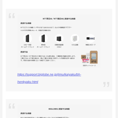
https://support.biglobe.ne.jp/jimu/kaiyaku/bh-
henkyaku.html