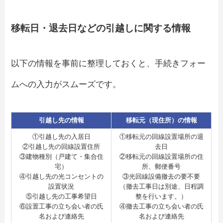
移転日・退去日などの引越しに関する情報
以下の情報を事前に整理しておくと、手続きフォー
ムへの入力がスムーズです。
引越し先の情報
移転元（現住所）の情報
①引越し先の入居日
①移転元の回線設置場所の退
②引越し先の回線設置住所
去日
③建物種別（戸建て・集合住
②移転元の回線設置場所の住
宅）
所、郵便番号
④引越し先の光コンセントの
③光回線設備撤去の要不要
設置状況
（撤去工事日は別途、日程調
⑤引越し先の工事希望日
整を行います。）
⑥設置工事の立ち会い者の氏
④撤去工事の立ち会い者の氏
名および連絡先
名および連絡先