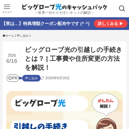
メニュー
～世界一分かりやすいネットの解説～
【実は…】特典増額クーポン配布中です (^ ^)
詳しくみる ▶
ホーム
申し込み
ビッグローブ光の引越しの手続き
2026
とは？ | 工事費や住所変更の方法
6/16
を解説！
PR
2026年6月16日
申し込み