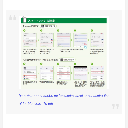
https://support.biglobe.ne.jp/settei/setuzoku/bighikari/pdf/g
uide_bighikari_1g.pdf