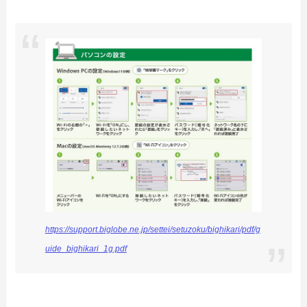
https://support.biglobe.ne.jp/settei/setuzoku/bighikari/pdf/g
uide_bighikari_1g.pdf